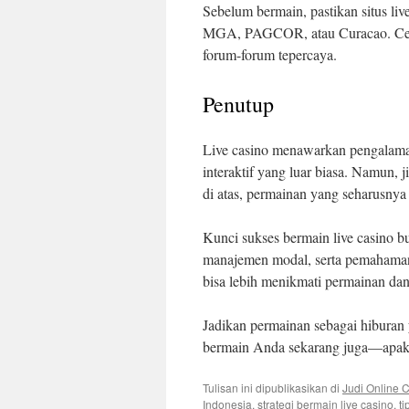
Sebelum bermain, pastikan situs liv
MGA, PAGCOR, atau Curacao. Cek ju
forum-forum tepercaya.
Penutup
Live casino menawarkan pengalama
interaktif yang luar biasa. Namun, 
di atas, permainan yang seharusny
Kunci sukses bermain live casino b
manajemen modal, serta pemahaman s
bisa lebih menikmati permainan dan
Jadikan permainan sebagai hiburan
bermain Anda sekarang juga—apaka
Tulisan ini dipublikasikan di
Judi Online 
Indonesia
,
strategi bermain live casino
,
ti