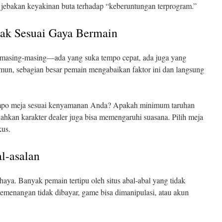
i jebakan keyakinan buta terhadap “keberuntungan terprogram.”
dak Sesuai Gaya Bermain
 masing-masing—ada yang suka tempo cepat, ada juga yang
mun, sebagian besar pemain mengabaikan faktor ini dan langsung
empo meja sesuai kenyamanan Anda? Apakah minimum taruhan
Bahkan karakter dealer juga bisa memengaruhi suasana. Pilih meja
us.
al-asalan
aya. Banyak pemain tertipu oleh situs abal-abal yang tidak
 kemenangan tidak dibayar, game bisa dimanipulasi, atau akun