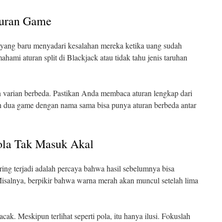
turan Game
n yang baru menyadari kesalahan mereka ketika uang sudah
ahami aturan split di Blackjack atau tidak tahu jenis taruhan
n varian berbeda. Pastikan Anda membaca aturan lengkap dari
 dua game dengan nama sama bisa punya aturan berbeda antar
Pola Tak Masuk Akal
ring terjadi adalah percaya bahwa hasil sebelumnya bisa
isalnya, berpikir bahwa warna merah akan muncul setelah lima
acak. Meskipun terlihat seperti pola, itu hanya ilusi. Fokuslah