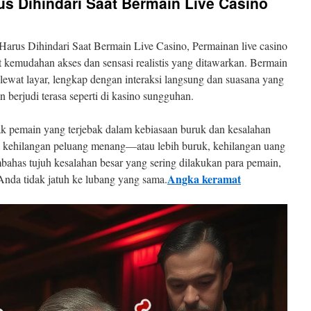
s Dihindari Saat Bermain Live Casino
arus Dihindari Saat Bermain Live Casino, Permainan live casino
t kemudahan akses dan sensasi realistis yang ditawarkan. Bermain
ewat layar, lengkap dengan interaksi langsung dan suasana yang
erjudi terasa seperti di kasino sungguhan.
k pemain yang terjebak dalam kebiasaan buruk dan kesalahan
kehilangan peluang menang—atau lebih buruk, kehilangan uang
mbahas tujuh kesalahan besar yang sering dilakukan para pemain,
Angka keramat
 Anda tidak jatuh ke lubang yang sama.