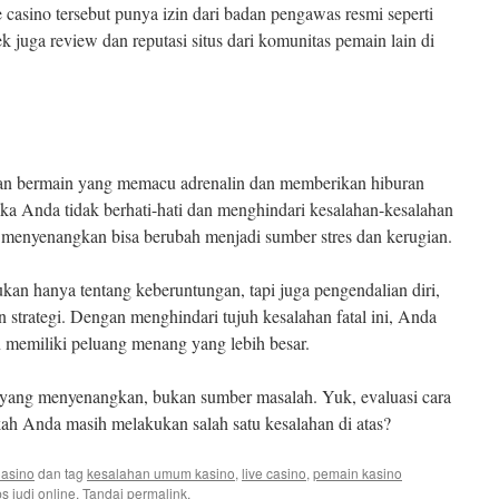
e casino tersebut punya izin dari badan pengawas resmi seperti
ga review dan reputasi situs dari komunitas pemain lain di
n bermain yang memacu adrenalin dan memberikan hiburan
jika Anda tidak berhati-hati dan menghindari kesalahan-kesalahan
a menyenangkan bisa berubah menjadi sumber stres dan kerugian.
ukan hanya tentang keberuntungan, tapi juga pengendalian diri,
trategi. Dengan menghindari tujuh kesalahan fatal ini, Anda
 memiliki peluang menang yang lebih besar.
 yang menyenangkan, bukan sumber masalah. Yuk, evaluasi cara
h Anda masih melakukan salah satu kesalahan di atas?
Casino
dan tag
kesalahan umum kasino
,
live casino
,
pemain kasino
ps judi online
. Tandai
permalink
.