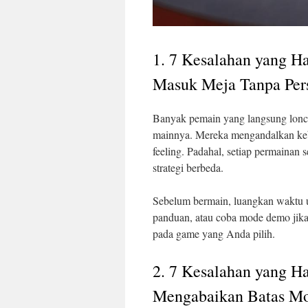
1. 7 Kesalahan yang H
Masuk Meja Tanpa Per
Banyak pemain yang langsung lonca
mainnya. Mereka mengandalkan keb
feeling. Padahal, setiap permainan 
strategi berbeda.
Sebelum bermain, luangkan waktu un
panduan, atau coba mode demo jika t
pada game yang Anda pilih.
2. 7 Kesalahan yang H
Mengabaikan Batas M