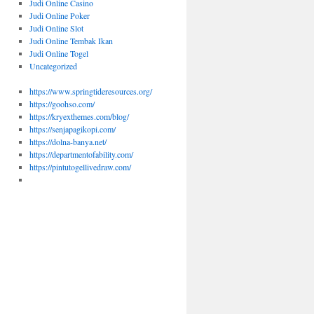
Judi Online Casino
Judi Online Poker
Judi Online Slot
Judi Online Tembak Ikan
Judi Online Togel
Uncategorized
https://www.springtideresources.org/
https://goohso.com/
https://kryexthemes.com/blog/
https://senjapagikopi.com/
https://dolna-banya.net/
https://departmentofability.com/
https://pintutogellivedraw.com/