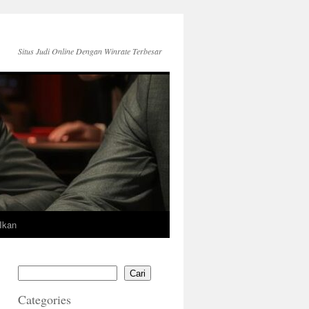
Situs Judi Online Dengan Winrate Terbesar
Ikan
Cari
Categories