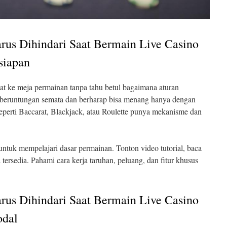
arus Dihindari Saat Bermain Live Casino
siapan
t ke meja permainan tanpa tahu betul bagaimana aturan
eruntungan semata dan berharap bisa menang hanya dengan
seperti Baccarat, Blackjack, atau Roulette punya mekanisme dan
tuk mempelajari dasar permainan. Tonton video tutorial, baca
ersedia. Pahami cara kerja taruhan, peluang, dan fitur khusus
arus Dihindari Saat Bermain Live Casino
odal