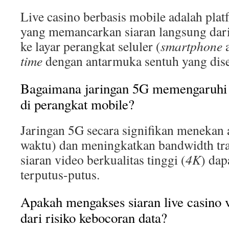
Live casino berbasis mobile adalah plat
yang memancarkan siaran langsung dari 
ke layar perangkat seluler (
smartphone
a
time
dengan antarmuka sentuh yang dise
Bagaimana jaringan 5G memengaruhi
di perangkat mobile?
Jaringan 5G secara signifikan menekan a
waktu) dan meningkatkan bandwidth tra
siaran video berkualitas tinggi (
4K
) dap
terputus-putus.
Apakah mengakses siaran live casino
dari risiko kebocoran data?