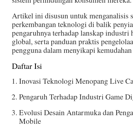
Artikel ini disusun untuk menganalisis
perkembangan teknologi di balik penyiar
pengaruhnya terhadap lanskap industri h
global, serta panduan praktis pengelolaa
pengguna dalam menyikapi kemudahan ak
Daftar Isi
Inovasi Teknologi Menopang Live C
Pengaruh Terhadap Industri Game Dig
Evolusi Desain Antarmuka dan Peng
Mobile