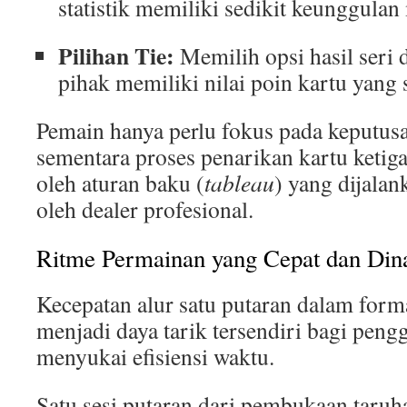
statistik memiliki sedikit keunggulan
Pilihan Tie:
Memilih opsi hasil seri 
pihak memiliki nilai poin kartu yang
Pemain hanya perlu fokus pada keputus
sementara proses penarikan kartu ketig
oleh aturan baku (
tableau
) yang dijalan
oleh dealer profesional.
Ritme Permainan yang Cepat dan Din
Kecepatan alur satu putaran dalam form
menjadi daya tarik tersendiri bagi pen
menyukai efisiensi waktu.
Satu sesi putaran dari pembukaan taruh