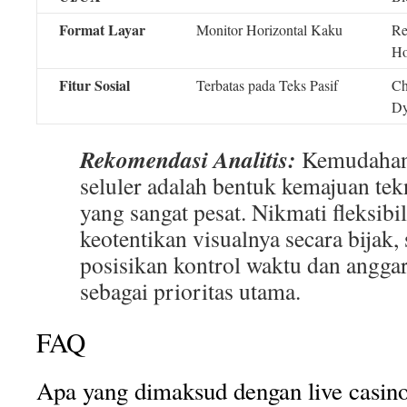
Format Layar
Monitor Horizontal Kaku
Re
Ho
Fitur Sosial
Terbatas pada Teks Pasif
Ch
Dy
Rekomendasi Analitis:
Kemudahan 
seluler adalah bentuk kemajuan te
yang sangat pesat. Nikmati fleksibil
keotentikan visualnya secara bijak, 
posisikan kontrol waktu dan angga
sebagai prioritas utama.
FAQ
Apa yang dimaksud dengan live casino