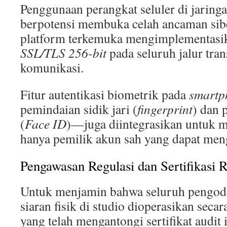
Penggunaan perangkat seluler di jaring
berpotensi membuka celah ancaman siber
platform terkemuka mengimplementasik
SSL/TLS 256-bit
pada seluruh jalur tran
komunikasi.
Fitur autentikasi biometrik pada
smartp
pemindaian sidik jari (
fingerprint
) dan 
(
Face ID
)—juga diintegrasikan untuk 
hanya pemilik akun sah yang dapat meng
Pengawasan Regulasi dan Sertifikasi 
Untuk menjamin bahwa seluruh pengode
siaran fisik di studio dioperasikan secara
yang telah mengantongi sertifikat audit