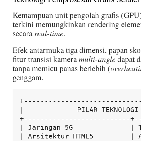
Kemampuan unit pengolah grafis (GPU
terkini memungkinkan rendering eleme
secara
real-time
.
Efek antarmuka tiga dimensi, papan skor
fitur transisi kamera
multi-angle
dapat d
tanpa memicu panas berlebih (
overheat
genggam.
+-----------------------------
|             PILAR TEKNOLOGI 
+--------------------------+--
| Jaringan 5G              | T
| Arsitektur HTML5         | A