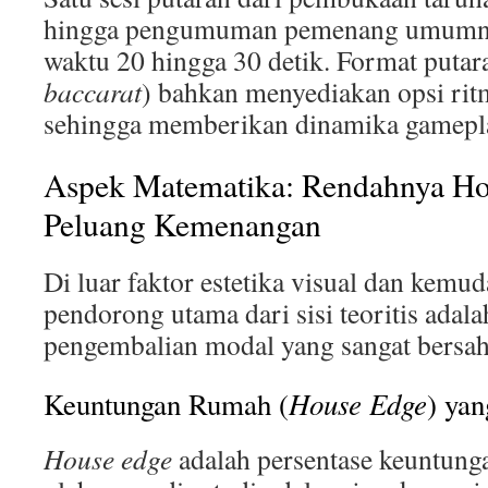
hingga pengumuman pemenang umumn
waktu 20 hingga 30 detik. Format putara
baccarat
) bahkan menyediakan opsi ritm
sehingga memberikan dinamika gameplay
Aspek Matematika: Rendahnya Ho
Peluang Kemenangan
Di luar faktor estetika visual dan kemud
pendorong utama dari sisi teoritis adala
pengembalian modal yang sangat bersah
House Edge
Keuntungan Rumah (
) yan
House edge
adalah persentase keuntunga