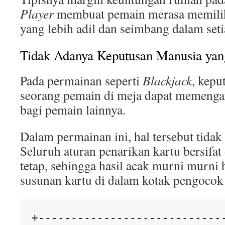
Player
membuat pemain merasa memiliki
yang lebih adil dan seimbang dalam seti
Tidak Adanya Keputusan Manusia yan
Pada permainan seperti
Blackjack
, kepu
seorang pemain di meja dapat memengar
bagi pemain lainnya.
Dalam permainan ini, hal tersebut tidak
Seluruh aturan penarikan kartu bersifat
tetap, sehingga hasil acak murni murni
susunan kartu di dalam kotak pengocok
+-----------------------------