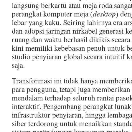
langsung berkartu atau meja roda sanga
perangkat komputer meja (
desktop
) den
lebar yang kaku. Seiring lahirnya era ar
dan adopsi jaringan nirkabel generasi 
ruang dan waktu berhasil dikikis secara
kini memiliki kebebasan penuh untuk be
studio penyiaran global secara intuitif 
saja.
Transformasi ini tidak hanya memberi
para pengguna, tetapi juga memberikan
mendalam terhadap seluruh rantai pasok
interaktif. Pengembang perangkat lunak
infrastruktur penyiaran, hingga lembag
siber terdorong untuk menaikkan standa
sistem perlindungan konsumen mereka.