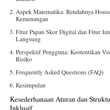
Aspek Matematika: Rendahnya House
Kemenangan
Fitur Papan Skor Digital dan Fitur Int
Langsung
Perspektif Pengguna: Keotentikan Vi
Risiko
Frequently Asked Questions (FAQ)
Kesimpulan
Kesederhanaan Aturan dan Strukt
Inklusif