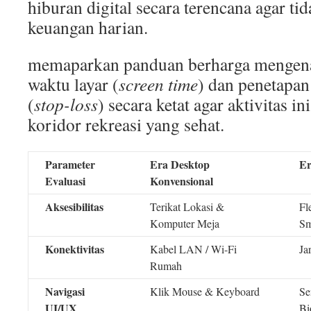
hiburan digital secara terencana agar 
keuangan harian.
memaparkan panduan berharga mengena
waktu layar (
screen time
) dan penetapan
(
stop-loss
) secara ketat agar aktivitas i
koridor rekreasi yang sehat.
Parameter
Era Desktop
Er
Evaluasi
Konvensional
Aksesibilitas
Terikat Lokasi &
Fl
Komputer Meja
Sm
Konektivitas
Kabel LAN / Wi-Fi
Ja
Rumah
Navigasi
Klik Mouse & Keyboard
Se
UI/UX
Bi