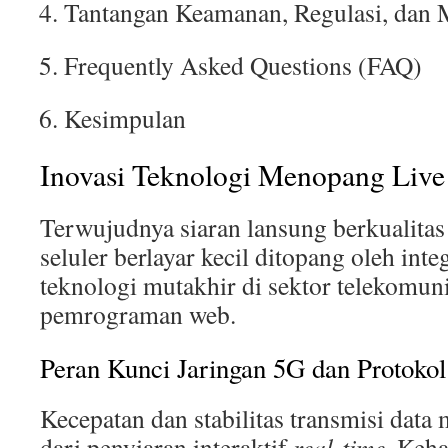
Tantangan Keamanan, Regulasi, dan 
Frequently Asked Questions (FAQ)
Kesimpulan
Inovasi Teknologi Menopang Live
Terwujudnya siaran lansung berkualitas
seluler berlayar kecil ditopang oleh inte
teknologi mutakhir di sektor telekomun
pemrograman web.
Peran Kunci Jaringan 5G dan Protokol
Kecepatan dan stabilitas transmisi data
dari penyiaran interaktif
real-time
. Keha