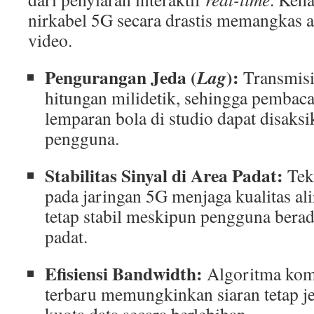
nirkabel 5G secara drastis memangkas a
video.
Pengurangan Jeda (
):
Lag
Transmisi 
hitungan milidetik, sehingga pembaca
lemparan bola di studio dapat disaksi
pengguna.
Stabilitas Sinyal di Area Padat:
Tek
pada jaringan 5G menjaga kualitas al
tetap stabil meskipun pengguna berad
padat.
Efisiensi Bandwidth:
Algoritma komp
terbaru memungkinkan siaran tetap j