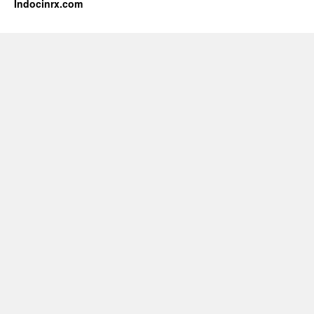
Indocinrx.com