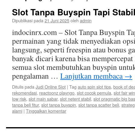
Slot Tanpa Buyspin Tapi Stabi
Dipublikasi pada
21 Juni 2025
oleh
admin
indocinrx.com – Slot Tanpa Buyspin Tapi
permainan yang tidak menyediakan opsi
langsung, seperti freespin atau bonus g
banyak dicari karena bisa mempercepat h
semua slot membutuhkan buyspin unt
pengalaman …
Lanjutkan membaca
→
Ditulis pada
Judi Online Slot
|
Tag
auto spin slot tips
,
book of dea
rekomendasi
,
reactoonz playngo
,
slot cocok pemula
,
slot fair win
low risk
,
slot main sabar
,
slot netent stabil
,
slot pragmatic big ba
tanpa beli fitur
,
slot tanpa buyspin
,
slot tanpa scatter beli
,
strateg
alami
|
Tinggalkan komentar