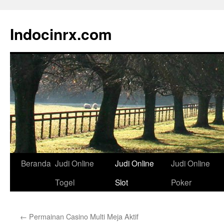
Langsung
ke
Indocinrx.com
isi
Beranda
Judi Online
Judi Online
Judi Online
Togel
Slot
Poker
←
Permainan Casino Multi Meja Aktif