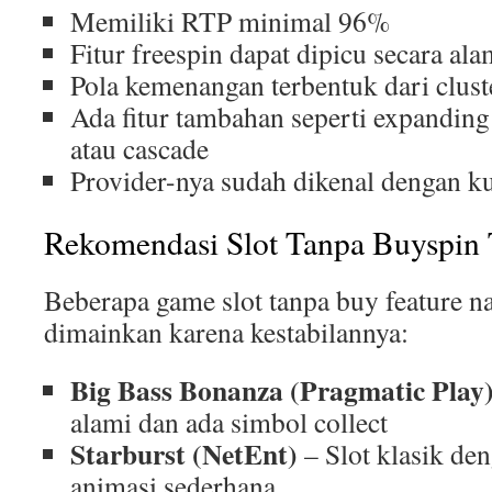
Memiliki RTP minimal 96%
Fitur freespin dapat dipicu secara ala
Pola kemenangan terbentuk dari cluste
Ada fitur tambahan seperti expanding
atau cascade
Provider-nya sudah dikenal dengan kua
Rekomendasi Slot Tanpa Buyspin T
Beberapa game slot tanpa buy feature n
dimainkan karena kestabilannya:
Big Bass Bonanza (Pragmatic Play
alami dan ada simbol collect
Starburst (NetEnt)
– Slot klasik den
animasi sederhana