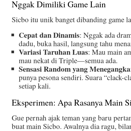
Nggak Dimiliki Game Lain
Sicbo itu unik banget dibanding game la
Cepat dan Dinamis
: Nggak ada dra
dadu, buka hasil, langsung tahu mena
Variasi Taruhan Luas
: Mau main am
mau nekat di Triple—semua ada.
Sensasi Random yang Menegangka
punya pesona sendiri. Suara “clack-cl
setiap kali.
Eksperimen: Apa Rasanya Main S
Gue pernah ajak teman yang baru perta
buat main Sicbo. Awalnya dia ragu, bila