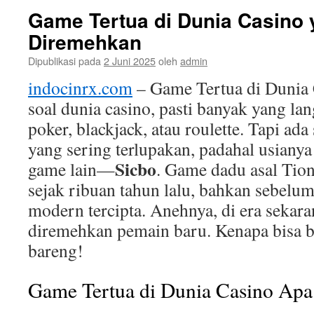
Game Tertua di Dunia Casino 
Diremehkan
Dipublikasi pada
2 Juni 2025
oleh
admin
indocinrx.com
– Game Tertua di Dunia 
soal dunia casino, pasti banyak yang la
poker, blackjack, atau roulette. Tapi ad
yang sering terlupakan, padahal usianya 
Sicbo
game lain—
. Game dadu asal Tio
sejak ribuan tahun lalu, bahkan sebelu
modern tercipta. Anehnya, di era sekara
diremehkan pemain baru. Kenapa bisa be
bareng!
Game Tertua di Dunia Casino Apa 