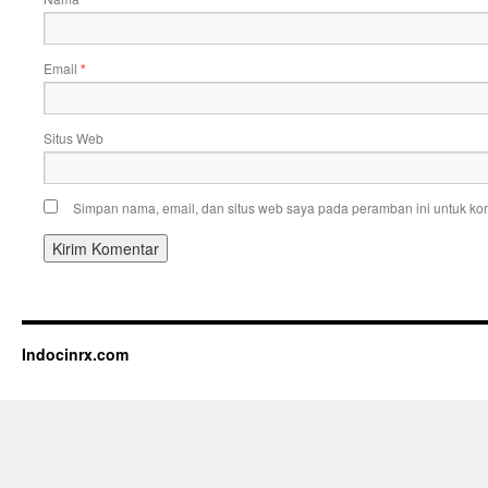
Email
*
Situs Web
Simpan nama, email, dan situs web saya pada peramban ini untuk kom
Indocinrx.com