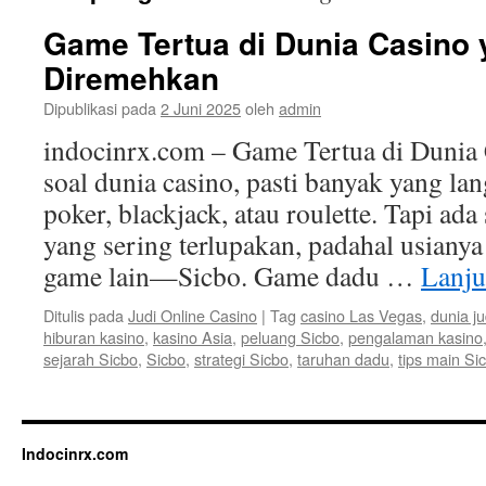
Game Tertua di Dunia Casino 
Diremehkan
Dipublikasi pada
2 Juni 2025
oleh
admin
indocinrx.com – Game Tertua di Dunia 
soal dunia casino, pasti banyak yang la
poker, blackjack, atau roulette. Tapi ad
yang sering terlupakan, padahal usianya 
game lain—Sicbo. Game dadu …
Lanj
Ditulis pada
Judi Online Casino
|
Tag
casino Las Vegas
,
dunia ju
hiburan kasino
,
kasino Asia
,
peluang Sicbo
,
pengalaman kasino
sejarah Sicbo
,
Sicbo
,
strategi Sicbo
,
taruhan dadu
,
tips main Si
Indocinrx.com