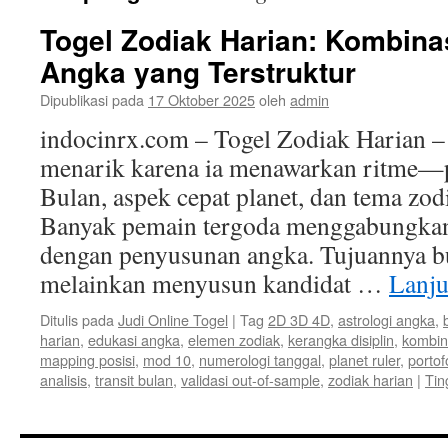
Togel Zodiak Harian: Kombinas
Angka yang Terstruktur
Dipublikasi pada
17 Oktober 2025
oleh
admin
indocinrx.com – Togel Zodiak Harian – 
menarik karena ia menawarkan ritme—p
Bulan, aspek cepat planet, dan tema zod
Banyak pemain tergoda menggabungkan
dengan penyusunan angka. Tujuannya b
melainkan menyusun kandidat …
Lanj
Ditulis pada
Judi Online Togel
|
Tag
2D 3D 4D
,
astrologi angka
,
harian
,
edukasi angka
,
elemen zodiak
,
kerangka disiplin
,
kombin
mapping posisi
,
mod 10
,
numerologi tanggal
,
planet ruler
,
portof
analisis
,
transit bulan
,
validasi out-of-sample
,
zodiak harian
|
Tin