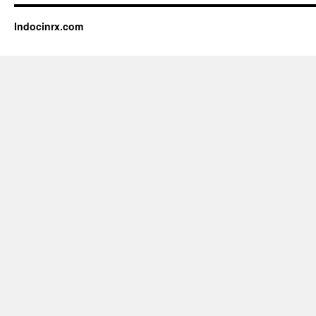
Indocinrx.com