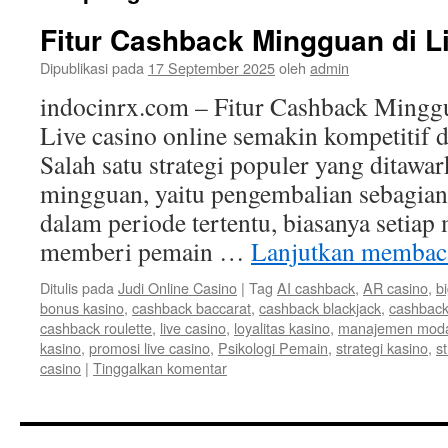
Fitur Cashback Mingguan di L
Dipublikasi pada
17 September 2025
oleh
admin
indocinrx.com – Fitur Cashback Minggu
Live casino online semakin kompetitif
Salah satu strategi populer yang ditawa
mingguan, yaitu pengembalian sebagia
dalam periode tertentu, biasanya setiap 
memberi pemain …
Lanjutkan memba
Ditulis pada
Judi Online Casino
|
Tag
AI cashback
,
AR casino
,
b
bonus kasino
,
cashback baccarat
,
cashback blackjack
,
cashbac
cashback roulette
,
live casino
,
loyalitas kasino
,
manajemen mod
kasino
,
promosi live casino
,
Psikologi Pemain
,
strategi kasino
,
s
casino
|
Tinggalkan komentar