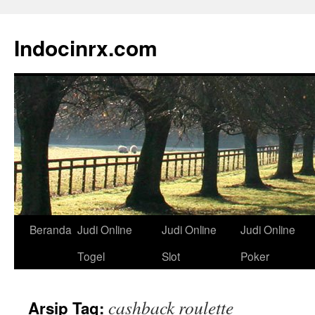
Langsung
ke
Indocinrx.com
isi
Beranda
Judi Online
Judi Online
Judi Online
Togel
Slot
Poker
cashback roulette
Arsip Tag: