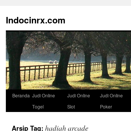
Langsung
ke
Indocinrx.com
isi
Beranda
Judi Online
Judi Online
Judi Online
Togel
Slot
Poker
hadiah arcade
Arsip Tag: