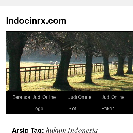
Langsung
ke
Indocinrx.com
isi
Beranda
Judi Online
Judi Online
Judi Online
Togel
Slot
Poker
hukum Indonesia
Arsip Tag: