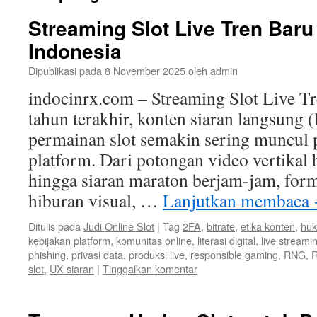
Streaming Slot Live Tren Baru
Indonesia
Dipublikasi pada
8 November 2025
oleh
admin
indocinrx.com – Streaming Slot Live T
tahun terakhir, konten siaran langsung (
permainan slot semakin sering muncul 
platform. Dari potongan video vertikal
hingga siaran maraton berjam-jam, for
hiburan visual, …
Lanjutkan membaca
Ditulis pada
Judi Online Slot
|
Tag
2FA
,
bitrate
,
etika konten
,
huk
kebijakan platform
,
komunitas online
,
literasi digital
,
live streami
phishing
,
privasi data
,
produksi live
,
responsible gaming
,
RNG
,
slot
,
UX siaran
|
Tinggalkan komentar