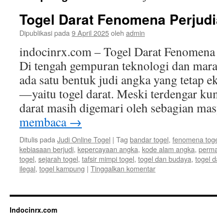
Togel Darat Fenomena Perjudi
Dipublikasi pada
9 April 2025
oleh
admin
indocinrx.com – Togel Darat Fenomena 
Di tengah gempuran teknologi dan marak
ada satu bentuk judi angka yang tetap ek
—yaitu togel darat. Meski terdengar kuno
darat masih digemari oleh sebagian ma
membaca
→
Ditulis pada
Judi Online Togel
|
Tag
bandar togel
,
fenomena toge
kebiasaan berjudi
,
kepercayaan angka
,
kode alam angka
,
perma
togel
,
sejarah togel
,
tafsir mimpi togel
,
togel dan budaya
,
togel d
ilegal
,
togel kampung
|
Tinggalkan komentar
Indocinrx.com