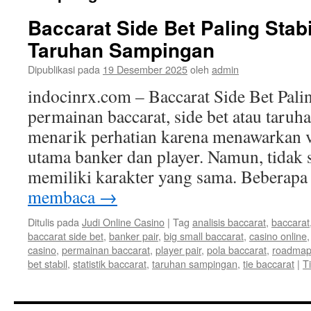
Baccarat Side Bet Paling Sta
Taruhan Sampingan
Dipublikasi pada
19 Desember 2025
oleh
admin
indocinrx.com – Baccarat Side Bet Pali
permainan baccarat, side bet atau taru
menarik perhatian karena menawarkan va
utama banker dan player. Namun, tidak 
memiliki karakter yang sama. Beberapa
membaca
→
Ditulis pada
Judi Online Casino
|
Tag
analisis baccarat
,
baccarat
baccarat side bet
,
banker pair
,
big small baccarat
,
casino online
casino
,
permainan baccarat
,
player pair
,
pola baccarat
,
roadmap
bet stabil
,
statistik baccarat
,
taruhan sampingan
,
tie baccarat
|
T