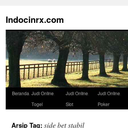
Langsung
ke
Indocinrx.com
isi
Beranda
Judi Online
Judi Online
Judi Online
Togel
Slot
Poker
side bet stabil
Arsip Tag: