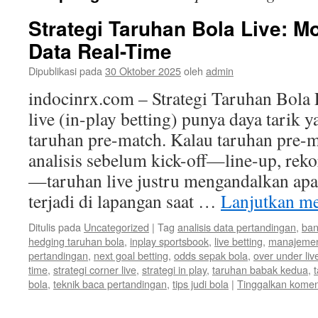
Strategi Taruhan Bola Live: 
Data Real-Time
Dipublikasi pada
30 Oktober 2025
oleh
admin
indocinrx.com – Strategi Taruhan Bola 
live (in-play betting) punya daya tarik
taruhan pre-match. Kalau taruhan pre
analisis sebelum kick-off—line-up, rek
—taruhan live justru mengandalkan apa
terjadi di lapangan saat …
Lanjutkan 
Ditulis pada
Uncategorized
|
Tag
analisis data pertandingan
,
ban
hedging taruhan bola
,
inplay sportsbook
,
live betting
,
manajemen
pertandingan
,
next goal betting
,
odds sepak bola
,
over under liv
time
,
strategi corner live
,
strategi in play
,
taruhan babak kedua
,
bola
,
teknik baca pertandingan
,
tips judi bola
|
Tinggalkan komen