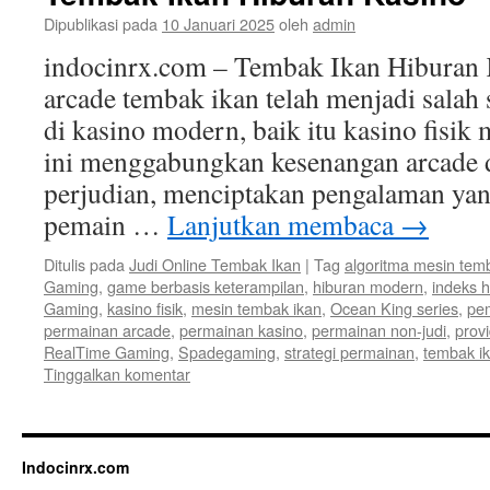
Dipublikasi pada
10 Januari 2025
oleh
admin
indocinrx.com – Tembak Ikan Hiburan 
arcade tembak ikan telah menjadi salah 
di kasino modern, baik itu kasino fisik
ini menggabungkan kesenangan arcade 
perjudian, menciptakan pengalaman ya
pemain …
Lanjutkan membaca
→
Ditulis pada
Judi Online Tembak Ikan
|
Tag
algoritma mesin tem
Gaming
,
game berbasis keterampilan
,
hiburan modern
,
indeks 
Gaming
,
kasino fisik
,
mesin tembak ikan
,
Ocean King series
,
pe
permainan arcade
,
permainan kasino
,
permainan non-judi
,
prov
RealTime Gaming
,
Spadegaming
,
strategi permainan
,
tembak ik
Tinggalkan komentar
Indocinrx.com