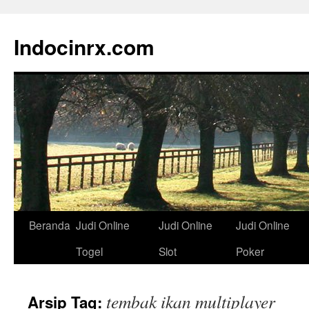
Langsung
ke
Indocinrx.com
isi
Beranda
Judi Online
Judi Online
Judi Online
Togel
Slot
Poker
tembak ikan multiplayer
Arsip Tag: