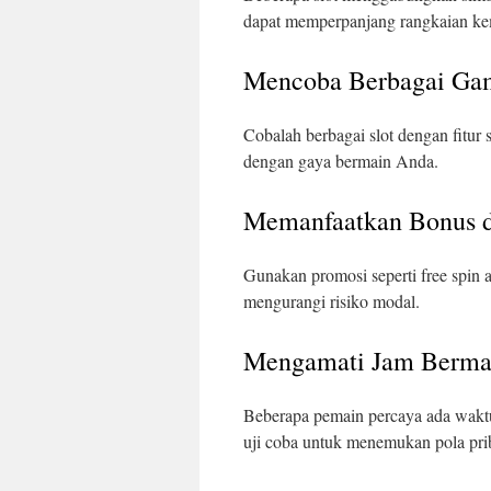
dapat memperpanjang rangkaian k
Mencoba Berbagai Ga
Cobalah berbagai slot dengan fitu
dengan gaya bermain Anda.
Memanfaatkan Bonus d
Gunakan promosi seperti free spin a
mengurangi risiko modal.
Mengamati Jam Bermai
Beberapa pemain percaya ada waktu 
uji coba untuk menemukan pola pri