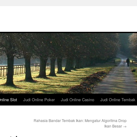
nline Slot
Judi Online Poker
Judi Online Casino
Judi Online Tembak 
Rahasia Bandar Tembak Ikan: Mengatur Algoritma Drop
Ikan Besar
→