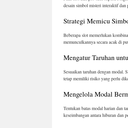
desain simbol misteri interaktif dan
Strategi Memicu Simbo
Beberapa slot memerlukan kombinasi
memunculkannya secara acak di put
Mengatur Taruhan untuk
Sesuaikan taruhan dengan modal. S
tetap memiliki risiko yang perlu dik
Mengelola Modal Ber
Tentukan batas modal harian dan t
keseimbangan antara hiburan dan 