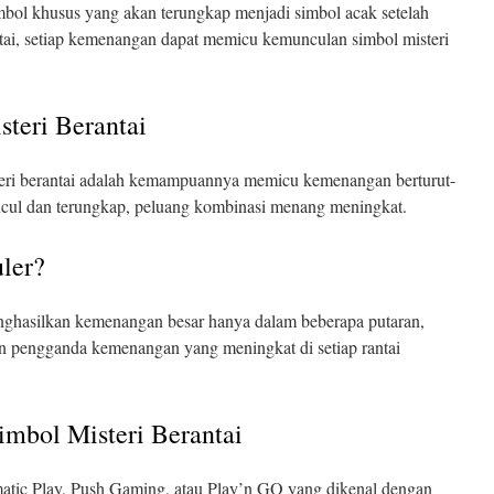
imbol khusus yang akan terungkap menjadi simbol acak setelah
antai, setiap kemenangan dapat memicu kemunculan simbol misteri
teri Berantai
teri berantai adalah kemampuannya memicu kemenangan berturut-
muncul dan terungkap, peluang kombinasi menang meningkat.
ler?
nghasilkan kemenangan besar hanya dalam beberapa putaran,
n pengganda kemenangan yang meningkat di setiap rantai
imbol Misteri Berantai
agmatic Play, Push Gaming, atau Play’n GO yang dikenal dengan