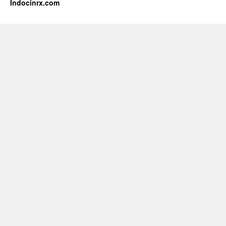
Indocinrx.com