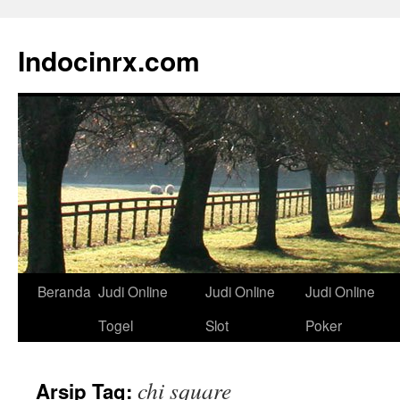
Langsung
ke
Indocinrx.com
isi
Beranda
Judi Online
Judi Online
Judi Online
Togel
Slot
Poker
chi square
Arsip Tag: