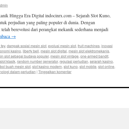
dmin
anik Hingga Era Digital indocinrx.com – Sejarah Slot Kuno,
entuk perjudian yang paling populer di dunia. Dengan
 telah berevolusi dari perangkat mekanik sederhana menjadi
embaca
→
 fey
,
dampak sosial mesin slot
,
evolusi mesin slot
,
fruit machines
,
inovasi
konomi kasino
,
liberty bell
,
mesin slot digital
,
mesin slot elektromekanis
,
in slot sebagai budaya populer
,
mesin slot vintage
,
one-armed bandit
,
lot klasik
,
random number generator
,
regulasi perjudian
,
sejarah kasino
,
bol buah mesin slot
,
slot kasino modern
,
slot kuno
,
slot mobile
,
slot online
,
nologi dalam perjudian
|
Tinggalkan komentar