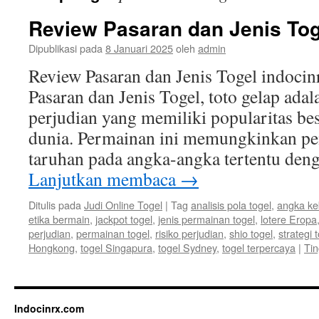
Review Pasaran dan Jenis Tog
Dipublikasi pada
8 Januari 2025
oleh
admin
Review Pasaran dan Jenis Togel indoci
Pasaran dan Jenis Togel, toto gelap adal
perjudian yang memiliki popularitas bes
dunia. Permainan ini memungkinkan p
taruhan pada angka-angka tertentu de
Lanjutkan membaca
→
Ditulis pada
Judi Online Togel
|
Tag
analisis pola togel
,
angka ke
etika bermain
,
jackpot togel
,
jenis permainan togel
,
lotere Eropa
perjudian
,
permainan togel
,
risiko perjudian
,
shio togel
,
strategi 
Hongkong
,
togel Singapura
,
togel Sydney
,
togel terpercaya
|
Ti
Indocinrx.com