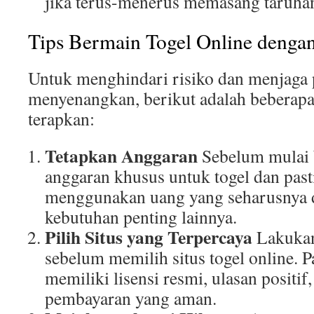
jika terus-menerus memasang taruhan 
Tips Bermain Togel Online dengan
Untuk menghindari risiko dan menjaga 
menyenangkan, berikut adalah beberapa
terapkan:
Tetapkan Anggaran
Sebelum mulai 
anggaran khusus untuk togel dan past
menggunakan uang yang seharusnya 
kebutuhan penting lainnya.
Pilih Situs yang Terpercaya
Lakukan
sebelum memilih situs togel online. Pa
memiliki lisensi resmi, ulasan positif
pembayaran yang aman.