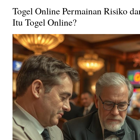
Togel Online Permainan Risiko da
Itu Togel Online?