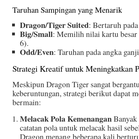
Taruhan Sampingan yang Menarik
Dragon/Tiger Suited
: Bertaruh pada
Big/Small
: Memilih nilai kartu besar 
6).
Odd/Even
: Taruhan pada angka ganji
Strategi Kreatif untuk Meningkatkan 
Meskipun Dragon Tiger sangat bergant
keberuntungan, strategi berikut dapat
bermain:
Melacak Pola Kemenangan
Banyak 
catatan pola untuk melacak hasil sebe
Dragon menang beberapa kali berturu