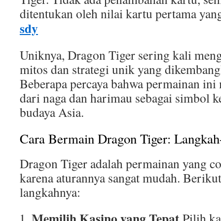
ditentukan oleh nilai kartu pertama yan
sdy
Uniknya, Dragon Tiger sering kali men
mitos dan strategi unik yang dikembang
Beberapa percaya bahwa permainan ini
dari naga dan harimau sebagai simbol k
budaya Asia.
Cara Bermain Dragon Tiger: Langkah
Dragon Tiger adalah permainan yang c
karena aturannya sangat mudah. Berikut
langkahnya:
Memilih Kasino yang Tepat
Pilih k