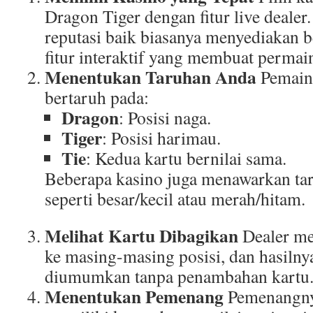
Dragon Tiger dengan fitur live dealer
reputasi baik biasanya menyediakan b
fitur interaktif yang membuat permai
Menentukan Taruhan Anda
Pemain 
bertaruh pada:
Dragon
: Posisi naga.
Tiger
: Posisi harimau.
Tie
: Kedua kartu bernilai sama.
Beberapa kasino juga menawarkan ta
seperti besar/kecil atau merah/hitam.
Melihat Kartu Dibagikan
Dealer me
ke masing-masing posisi, dan hasilny
diumumkan tanpa penambahan kartu
Menentukan Pemenang
Pemenangnya