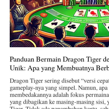
Panduan Bermain Dragon Tiger d
Unik: Apa yang Membuatnya Ber
Dragon Tiger sering disebut “versi cepa
gameplay-nya yang simpel. Namun, apa
membedakannya adalah fokus permainan
yang dibagikan ke masing-masing sisi, 
Tiger. Tidak ada penambahan kartu, seh