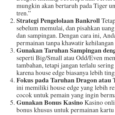
mungkin akan bertaruh pada Tiger u
tren.”
Strategi Pengelolaan Bankroll
Tetap
sebelum memulai, dan pisahkan uang
dan sampingan. Dengan cara ini, And
permainan tanpa khawatir kehilangan 
Gunakan Taruhan Sampingan deng
seperti Big/Small atau Odd/Even me
tambahan, tetapi jangan terlalu seri
karena house edge biasanya lebih ting
Fokus pada Taruhan Dragon atau 
ini memiliki house edge yang lebih re
cocok untuk pemain yang ingin berm
Gunakan Bonus Kasino
Kasino onli
bonus khusus untuk permainan kartu 