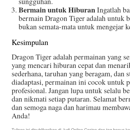
sungguhan.
Bermain untuk Hiburan
Ingatlah b
bermain Dragon Tiger adalah untuk 
bukan semata-mata untuk mengejar 
Kesimpulan
Dragon Tiger adalah permainan yang se
yang mencari hiburan cepat dan menari
sederhana, taruhan yang beragam, dan s
diadaptasi, permainan ini cocok untu
profesional. Jangan lupa untuk selalu b
dan nikmati setiap putaran. Selamat be
dan semoga naga dan harimau membawa
Anda!
Tulisan ini dipublikasikan di
Judi Online Casino
dan tag
bonus ka