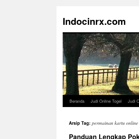
Langsung
ke
Indocinrx.com
isi
Beranda
Judi Online Togel
Judi O
permainan kartu online
Arsip Tag:
Panduan Lengkap Pok