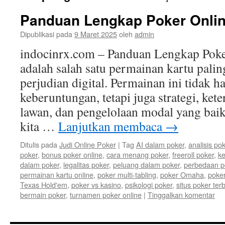
Panduan Lengkap Poker Onli
Dipublikasi pada
9 Maret 2025
oleh
admin
indocinrx.com – Panduan Lengkap Poker
adalah salah satu permainan kartu palin
perjudian digital. Permainan ini tidak
keberuntungan, tetapi juga strategi, k
lawan, dan pengelolaan modal yang baik.
kita …
Lanjutkan membaca
→
Ditulis pada
Judi Online Poker
|
Tag
AI dalam poker
,
analisis po
poker
,
bonus poker online
,
cara menang poker
,
freeroll poker
,
k
dalam poker
,
legalitas poker
,
peluang dalam poker
,
perbedaan po
permainan kartu online
,
poker multi-tabling
,
poker Omaha
,
poker
Texas Hold'em
,
poker vs kasino
,
psikologi poker
,
situs poker ter
bermain poker
,
turnamen poker online
|
Tinggalkan komentar