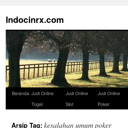
Langsung
ke
Indocinrx.com
isi
Beranda
Judi Online
Judi Online
Judi Online
Togel
Slot
Poker
kesalahan umum poker
Arsip Tag: