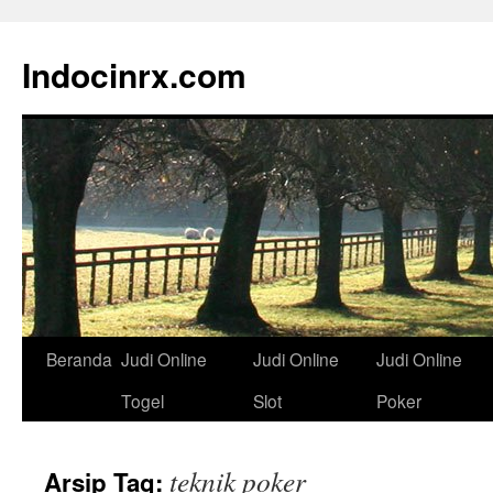
Langsung
ke
Indocinrx.com
isi
Beranda
Judi Online
Judi Online
Judi Online
Togel
Slot
Poker
teknik poker
Arsip Tag: