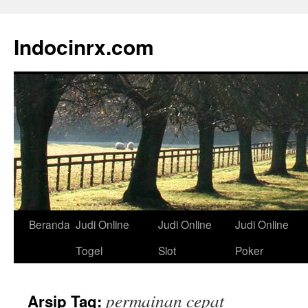
Langsung
ke
Indocinrx.com
isi
Beranda
Judi Online
Judi Online
Judi Online
Togel
Slot
Poker
permainan cepat
Arsip Tag: