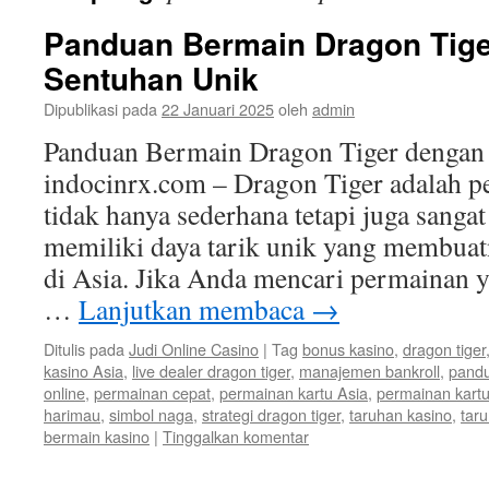
Panduan Bermain Dragon Tig
Sentuhan Unik
Dipublikasi pada
22 Januari 2025
oleh
admin
Panduan Bermain Dragon Tiger dengan
indocinrx.com – Dragon Tiger adalah p
tidak hanya sederhana tetapi juga sangat
memiliki daya tarik unik yang membuat
di Asia. Jika Anda mencari permainan
…
Lanjutkan membaca
→
Ditulis pada
Judi Online Casino
|
Tag
bonus kasino
,
dragon tiger
kasino Asia
,
live dealer dragon tiger
,
manajemen bankroll
,
pandu
online
,
permainan cepat
,
permainan kartu Asia
,
permainan kartu
harimau
,
simbol naga
,
strategi dragon tiger
,
taruhan kasino
,
tar
bermain kasino
|
Tinggalkan komentar