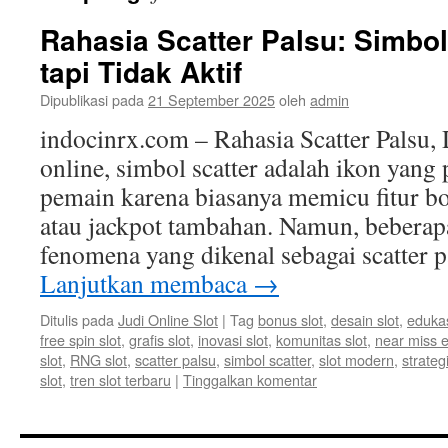
Rahasia Scatter Palsu: Simbo
tapi Tidak Aktif
Dipublikasi pada
21 September 2025
oleh
admin
indocinrx.com – Rahasia Scatter Palsu, 
online, simbol scatter adalah ikon yang
pemain karena biasanya memicu fitur bon
atau jackpot tambahan. Namun, beberap
fenomena yang dikenal sebagai scatter 
Lanjutkan membaca
→
Ditulis pada
Judi Online Slot
|
Tag
bonus slot
,
desain slot
,
edukas
free spin slot
,
grafis slot
,
inovasi slot
,
komunitas slot
,
near miss e
slot
,
RNG slot
,
scatter palsu
,
simbol scatter
,
slot modern
,
strateg
slot
,
tren slot terbaru
|
Tinggalkan komentar