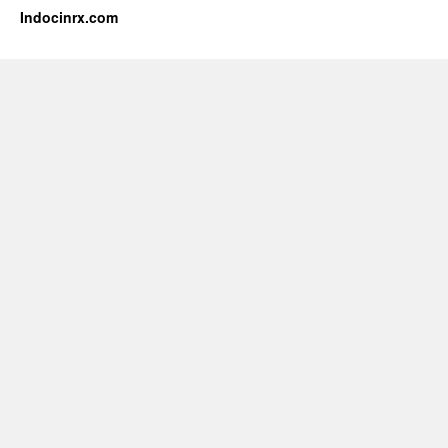
Indocinrx.com