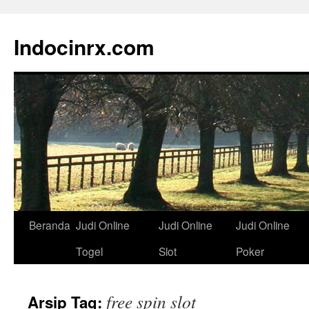
Langsung
ke
Indocinrx.com
isi
Beranda
Judi Online
Judi Online
Judi Online
Togel
Slot
Poker
free spin slot
Arsip Tag: