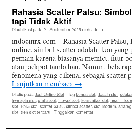
Rahasia Scatter Palsu: Simbo
tapi Tidak Aktif
Dipublikasi pada
21 September 2025
oleh
admin
indocinrx.com – Rahasia Scatter Palsu, 
online, simbol scatter adalah ikon yang
pemain karena biasanya memicu fitur bon
atau jackpot tambahan. Namun, beberap
fenomena yang dikenal sebagai scatter 
Lanjutkan membaca
→
Ditulis pada
Judi Online Slot
|
Tag
bonus slot
,
desain slot
,
edukas
free spin slot
,
grafis slot
,
inovasi slot
,
komunitas slot
,
near miss e
slot
,
RNG slot
,
scatter palsu
,
simbol scatter
,
slot modern
,
strateg
slot
,
tren slot terbaru
|
Tinggalkan komentar