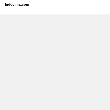
Indocinrx.com