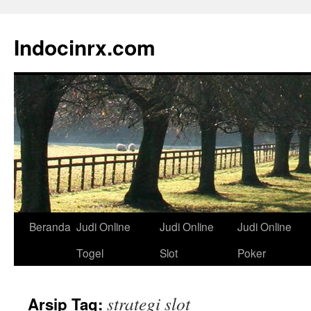
Langsung
ke
Indocinrx.com
isi
Beranda
Judi Online
Judi Online
Judi Online
Togel
Slot
Poker
strategi slot
Arsip Tag: